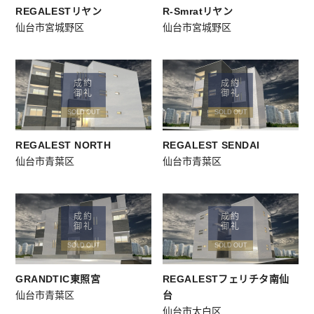
REGALESTリヤン
R-Smratリヤン
仙台市宮城野区
仙台市宮城野区
成約
成約
御礼
御礼
SOLD OUT
SOLD OUT
REGALEST NORTH
REGALEST SENDAI
仙台市青葉区
仙台市青葉区
成約
成約
御礼
御礼
SOLD OUT
SOLD OUT
GRANDTIC東照宮
REGALESTフェリチタ南仙
仙台市青葉区
台
仙台市太白区