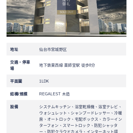
御礼
SOLD OUT
地址
仙台市宮城野区
交通・停車
地下鉄東西線 薬師堂駅 徒歩8分
場
平面圖
1LDK
結構/規模
REGALEST 木造
設備
システムキッチン、浴室乾燥機、浴室テレビ、
ウォシュレット、シャンプードレッサー、冷暖
房、オートロック、宅配ボックス、カラーイン
ターフォン、スマートロック、防犯シャッタ
ー、防犯クラウドカメラ、インターネット環