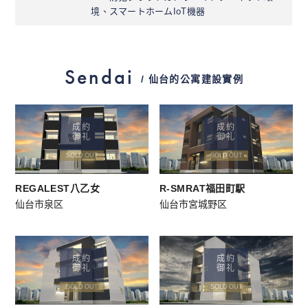
境、スマートホームIoT機器
Sendai
/ 仙台的公寓建設實例
成約
成約
御礼
御礼
SOLD OUT
SOLD OUT
REGALEST八乙女
R-SMRAT福田町駅
仙台市泉区
仙台市宮城野区
成約
成約
御礼
御礼
SOLD OUT
SOLD OUT