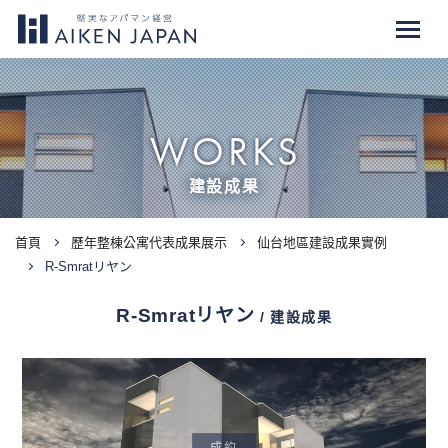
WORKS
建設成果
首頁
歷年整棟公寓代表成果展示
仙台地區建設成果實例
R-Smratリヤン
R-Smratリヤン
/ 建設成果
成約