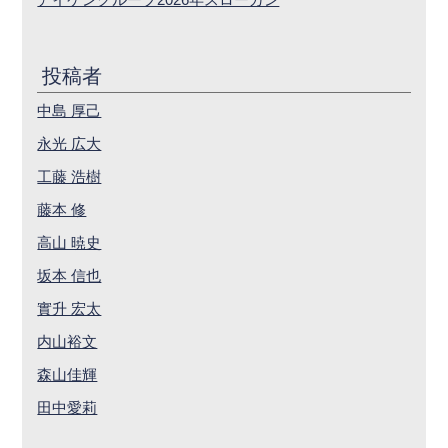
投稿者
中島 厚己
永光 広大
工藤 浩樹
藤本 修
高山 暁史
坂本 信也
實升 宏太
内山裕文
森山佳輝
田中愛莉