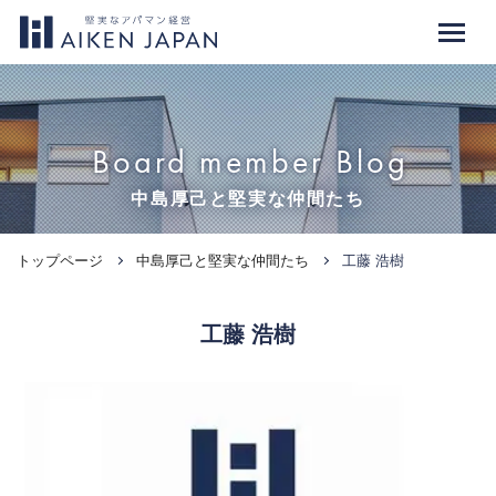
Board member Blog
中島厚己と堅実な仲間たち
トップページ
中島厚己と堅実な仲間たち
工藤 浩樹
工藤 浩樹