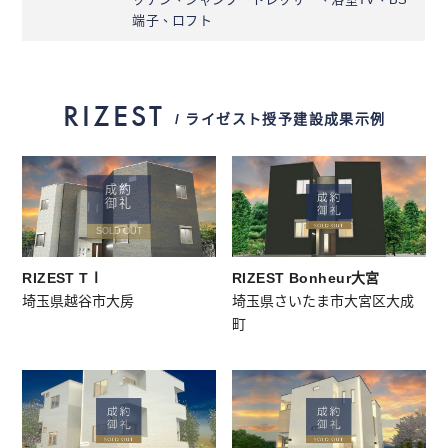
端子、ロフト
RIZEST
/ ライゼスト授予建設成果示例
成約
御礼
SOLD OUT
RIZEST TⅠ
RIZEST Bonheur大宮
埼玉県越谷市大房
埼⽟県さいたま市大宮区大成
町