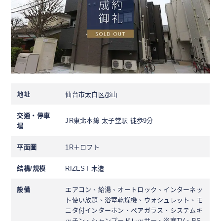
地址
仙台市太白区郡山
交通・停車
JR東北本線 太子堂駅 徒歩9分
場
平面圖
1R＋ロフト
結構/規模
RIZEST 木造
設備
エアコン、給湯、オートロック、インターネッ
ト使い放題、浴室乾燥機、ウォシュレット、モ
ニタ付インターホン、ペアガラス、システムキ
ッチン、シャンプードレッサー、浴室TV、BS