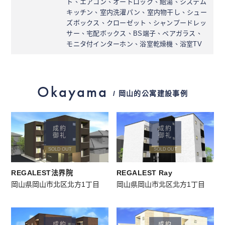
ト、エアコン、オートロック、給湯、システム
キッチン、室内洗濯パン、室内物干し、シュー
ズボックス、クローゼット、シャンプードレッ
サー、宅配ボックス、BS端子、ペアガラス、
モニタ付インターホン、浴室乾燥機、浴室TV
Okayama
/ 岡山的公寓建設事例
成約
成約
御礼
御礼
SOLD OUT
SOLD OUT
REGALEST法界院
REGALEST Ray
岡山県岡山市北区北方1丁目
岡山県岡山市北区北方1丁目
成約
成約