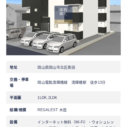
成約
御礼
SOLD OUT
地址
岡山県岡山市北区奥田
交通・停車
岡山電軌清輝橋線 清輝橋駅 徒歩13分
場
平面圖
1LDK,2LDK
結構/規模
REGALEST 木造
設備
インターネット無料（Wi-Fi）、ウォシュレッ