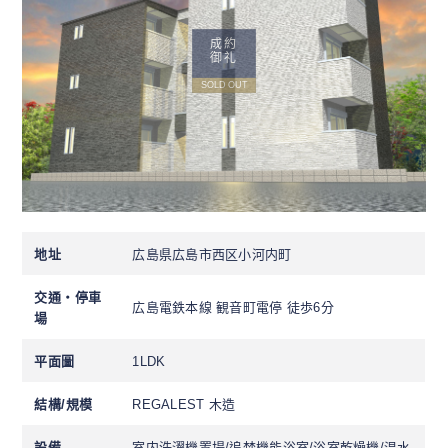
成約
御礼
SOLD OUT
地址
広島県広島市西区小河内町
交通・停車
広島電鉄本線 観音町電停 徒歩6分
場
平面圖
1LDK
結構/規模
REGALEST 木造
設備
室内洗濯機置場/追焚機能浴室/浴室乾燥機/温水