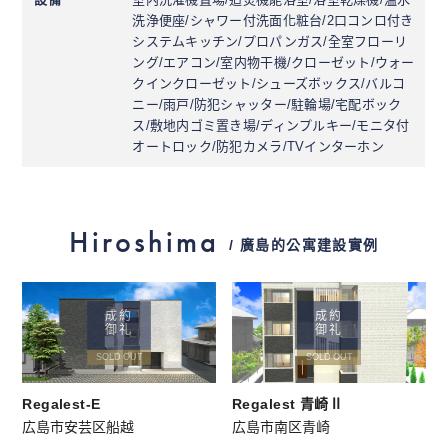
洗浄便座/シャワー付洗面化粧台/2口コンロ付き
システムキッチン/プロパンガス/全室フローリ
ング/エアコン/室内物干機/クローゼット/ウォー
クインクローゼット/シューズボックス/バルコ
ニー/雨戸/防犯シャッター/駐輪場/宅配ボック
ス/敷地内ゴミ置き場/ディンプルキー/モニタ付
オートロック/防犯カメラ/TVインターホン
Hiroshima
/ 廣島的公寓建設實例
成約
成約
御礼
御礼
SOLD OUT
SOLD OUT
Regalest-E
Regalest 青崎Ⅱ
広島市安芸区船越
広島市南区青崎