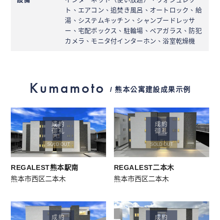
ト、エアコン、追焚き風呂、オートロック、給
湯、システムキッチン、シャンプードレッサ
ー、宅配ボックス、駐輪場、ペアガラス、防犯
カメラ、モニタ付インターホン、浴室乾燥機
Kumamoto
/ 熊本公寓建設成果示例
成約
成約
御礼
御礼
SOLD OUT
SOLD OUT
REGALEST熊本駅南
REGALEST二本木
熊本市西区二本木
熊本市西区二本木
成約
成約