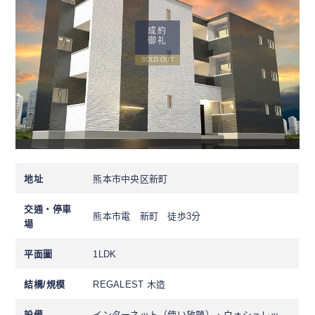
成約
御礼
SOLD OUT
地址
熊本市中央区新町
交通・停車
熊本市電 新町 徒歩3分
場
平面圖
1LDK
結構/規模
REGALEST 木造
設備
インターネット（使い放題）、ウォシュレッ